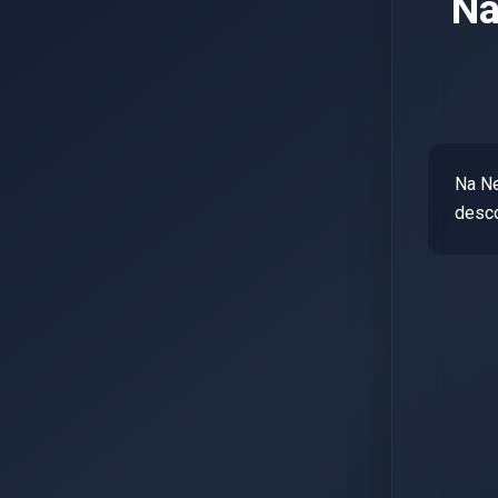
Na
Na Ne
desco